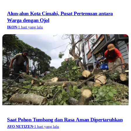
Alun-alun Kota Cimahi, Pusat Pertemuan antara
Warga dengan Ojol
IKON
·
1 hari yang lalu
Saat Pohon Tumbang dan Rasa Aman Dipertaruhkan
AYO NETIZEN
·
1 hari yang lalu