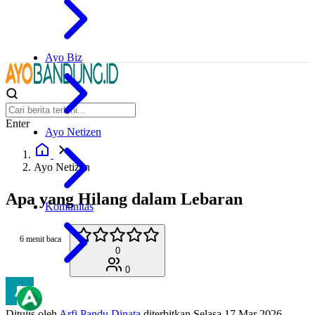
Ayo Biz
Enter
Ayo Netizen
Ayo Netizen
Apa yang Hilang dalam Lebaran
Komunitas
6 menit baca
0
0
Ditulis oleh
Arfi Pandu Dinata
diterbitkan
Selasa 17 Mar 2026,