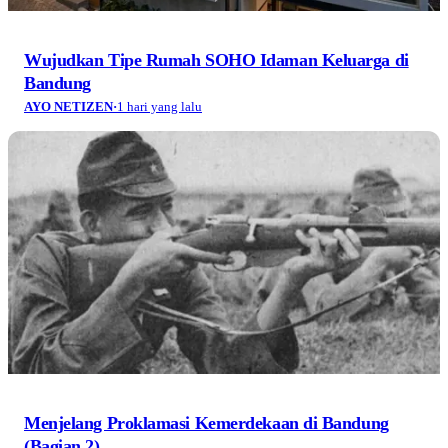
Wujudkan Tipe Rumah SOHO Idaman Keluarga di
Bandung
AYO NETIZEN
·
1 hari yang lalu
Menjelang Proklamasi Kemerdekaan di Bandung
(Bagian 2)