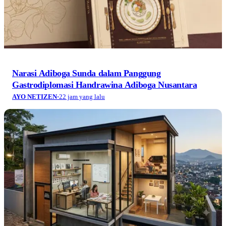
Narasi Adiboga Sunda dalam Panggung
Gastrodiplomasi Handrawina Adiboga Nusantara
AYO NETIZEN
·
22 jam yang lalu