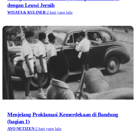
dengan Leuwi Jernih
WISATA & KULINER
·
2 hari yang lalu
Menjelang Proklamasi Kemerdekaan di Bandung
(bagian 1)
AYO NETIZEN
·
2 hari yang lalu