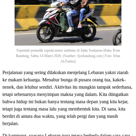
Sejumlah pemudik sepeda motor melintas di Jalan Soekarno-Hatta, Kota
Bandung, Sabtu 14 Maret 2026. (Sumber: Ayobandung.com | Foto: Irfan
Al-Faritsi)
Perjalanan yang sering dilakukan menjelang Lebaran yakni ziarah
ke makam keluarga. Menabur bunga di pusara orang tua, kakek-
nenek, dan leluhur sendiri. Aktivitas itu mungkin tampak sederhana,
tetapi sebenarnya menyimpan makna yang dalam. Kita diingatkan
bahwa hidup ini bukan hanya tentang masa depan yang kita kejar,
tetapi juga tentang masa lalu yang membentuk kita. Di sana, kita
berdiri di antara dua waktu, yang telah pergi dan yang masih
berjalan.
Di kampung, suasana Lebaran juga terasa berbeda dalam cara-cara