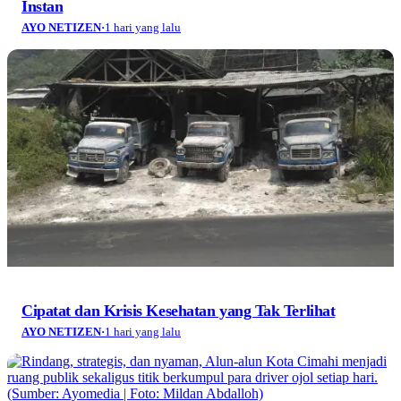
Instan
AYO NETIZEN
·
1 hari yang lalu
Cipatat dan Krisis Kesehatan yang Tak Terlihat
AYO NETIZEN
·
1 hari yang lalu