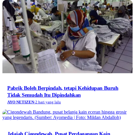
Pabrik Boleh Berpindah, tetapi Kehidupan Buruh
Tidak Semudah Itu Dipindahkan
AYO NETIZEN
·
2 hari yang lalu
Jelajah Cigondewah, Pusat Perdagangan Kain