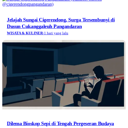
Jelajah Sungai Cigerendong, Surga Tersembunyi di
Dusun Cukanggaleuh Pangandaran
WISATA & KULINER
·
1 hari yang lalu
Dilema Bioskop Sepi di Tengah Pergeseran Budaya