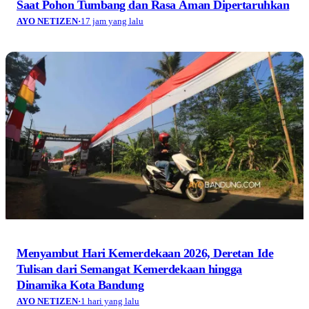
Saat Pohon Tumbang dan Rasa Aman Dipertaruhkan
AYO NETIZEN
·
17 jam yang lalu
Menyambut Hari Kemerdekaan 2026, Deretan Ide
Tulisan dari Semangat Kemerdekaan hingga
Dinamika Kota Bandung
AYO NETIZEN
·
1 hari yang lalu