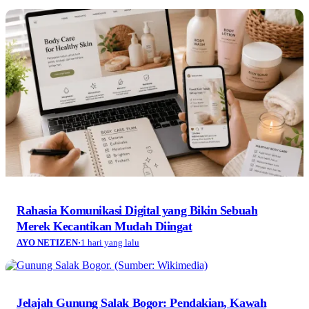
Rahasia Komunikasi Digital yang Bikin Sebuah
Merek Kecantikan Mudah Diingat
AYO NETIZEN
·
1 hari yang lalu
Jelajah Gunung Salak Bogor: Pendakian, Kawah