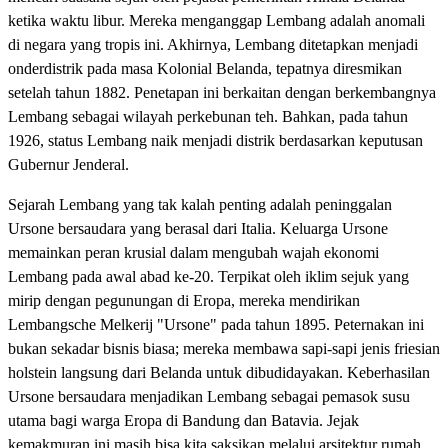
ketika waktu libur. Mereka menganggap Lembang adalah anomali
di negara yang tropis ini. Akhirnya, Lembang ditetapkan menjadi
onderdistrik pada masa Kolonial Belanda, tepatnya diresmikan
setelah tahun 1882. Penetapan ini berkaitan dengan berkembangnya
Lembang sebagai wilayah perkebunan teh. Bahkan, pada tahun
1926, status Lembang naik menjadi distrik berdasarkan keputusan
Gubernur Jenderal.
Sejarah Lembang yang tak kalah penting adalah peninggalan
Ursone bersaudara yang berasal dari Italia. Keluarga Ursone
memainkan peran krusial dalam mengubah wajah ekonomi
Lembang pada awal abad ke-20. Terpikat oleh iklim sejuk yang
mirip dengan pegunungan di Eropa, mereka mendirikan
Lembangsche Melkerij "Ursone" pada tahun 1895. Peternakan ini
bukan sekadar bisnis biasa; mereka membawa sapi-sapi jenis friesian
holstein langsung dari Belanda untuk dibudidayakan. Keberhasilan
Ursone bersaudara menjadikan Lembang sebagai pemasok susu
utama bagi warga Eropa di Bandung dan Batavia. Jejak
kemakmuran ini masih bisa kita saksikan melalui arsitektur rumah