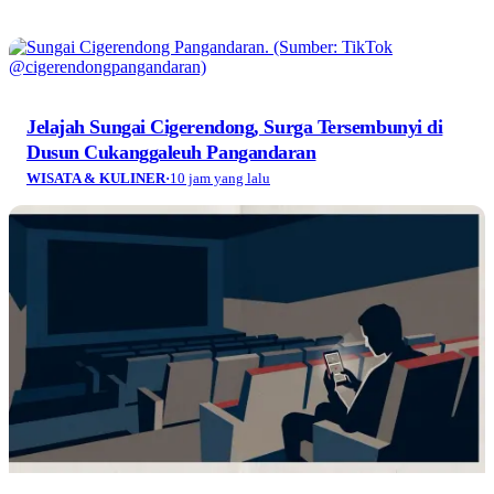
Jelajah Sungai Cigerendong, Surga Tersembunyi di
Dusun Cukanggaleuh Pangandaran
WISATA & KULINER
·
10 jam yang lalu