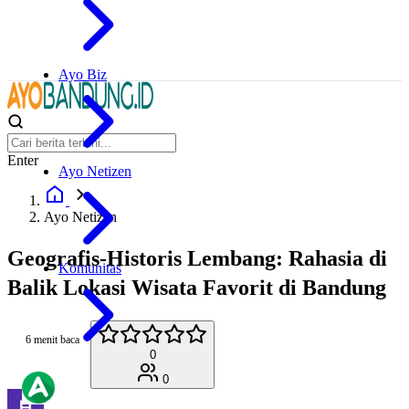
Ayo Biz
Enter
Ayo Netizen
Ayo Netizen
Geografis-Historis Lembang: Rahasia di
Komunitas
Balik Lokasi Wisata Favorit di Bandung
6 menit baca
0
0