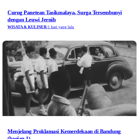
Curug Panetean Tasikmalaya, Surga Tersembunyi
dengan Leuwi Jernih
WISATA & KULINER
·
1 hari yang lalu
Menjelang Proklamasi Kemerdekaan di Bandung
(bagian 1)