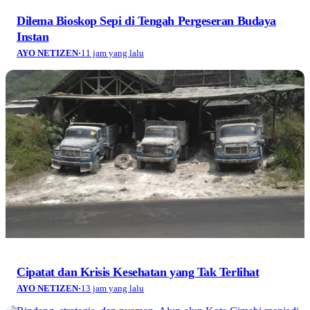
Dilema Bioskop Sepi di Tengah Pergeseran Budaya
Instan
AYO NETIZEN
·
11 jam yang lalu
Cipatat dan Krisis Kesehatan yang Tak Terlihat
AYO NETIZEN
·
13 jam yang lalu