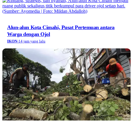
Alun-alun Kota Cimahi, Pusat Pertemuan antara
Warga dengan Ojol
IKON
·
14 jam yang lalu