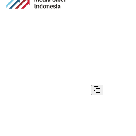
Media digital lokal yang menggambarkan wajah
Bandung secara utuh, dari geliat sosial dan ekonomi
warganya, hingga getar kreativitas dan partisipasi yang
membentuk jiwa kota.
Terverifikasi Dewan Pers
Nomor 1398/DP-Verifikasi/K/VIII/2025
✓ Disalin
© 2026
AyoBandung.id
. All rights reserved.