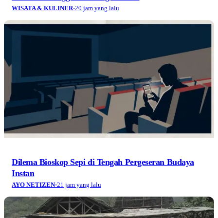
WISATA & KULINER
·
20 jam yang lalu
Dilema Bioskop Sepi di Tengah Pergeseran Budaya
Instan
AYO NETIZEN
·
21 jam yang lalu