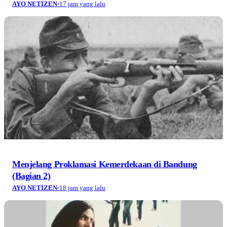
AYO NETIZEN
·
17 jam yang lalu
Menjelang Proklamasi Kemerdekaan di Bandung
(Bagian 2)
AYO NETIZEN
·
18 jam yang lalu