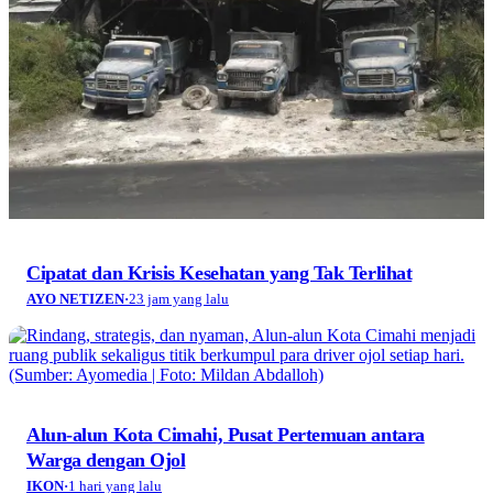
Cipatat dan Krisis Kesehatan yang Tak Terlihat
AYO NETIZEN
·
23 jam yang lalu
Alun-alun Kota Cimahi, Pusat Pertemuan antara
Warga dengan Ojol
IKON
·
1 hari yang lalu