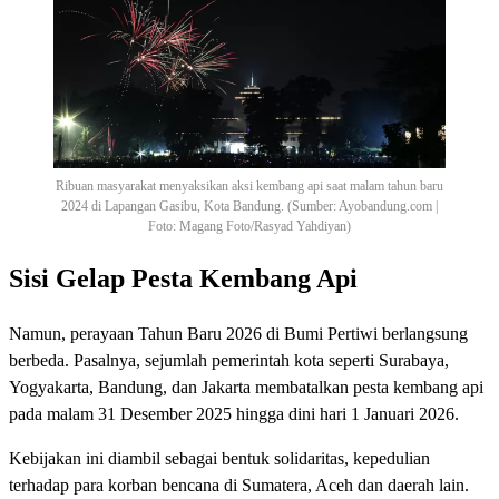
Ribuan masyarakat menyaksikan aksi kembang api saat malam tahun baru
2024 di Lapangan Gasibu, Kota Bandung. (Sumber: Ayobandung.com |
Foto: Magang Foto/Rasyad Yahdiyan)
Sisi Gelap Pesta Kembang Api
Namun, perayaan Tahun Baru 2026 di Bumi Pertiwi berlangsung
berbeda. Pasalnya, sejumlah pemerintah kota seperti Surabaya,
Yogyakarta, Bandung, dan Jakarta membatalkan pesta kembang api
pada malam 31 Desember 2025 hingga dini hari 1 Januari 2026.
Kebijakan ini diambil sebagai bentuk solidaritas, kepedulian
terhadap para korban bencana di Sumatera, Aceh dan daerah lain.