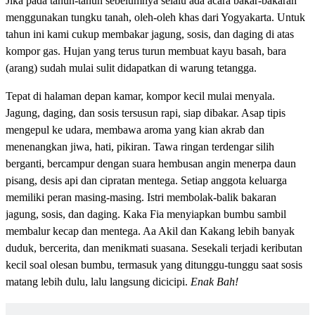
Jika pada tahun-tahun sebelumnya selalu ada acara bakar-bakaran
menggunakan tungku tanah, oleh-oleh khas dari Yogyakarta. Untuk
tahun ini kami cukup membakar jagung, sosis, dan daging di atas
kompor gas. Hujan yang terus turun membuat kayu basah, bara
(arang) sudah mulai sulit didapatkan di warung tetangga.
Tepat di halaman depan kamar, kompor kecil mulai menyala.
Jagung, daging, dan sosis tersusun rapi, siap dibakar. Asap tipis
mengepul ke udara, membawa aroma yang kian akrab dan
menenangkan jiwa, hati, pikiran. Tawa ringan terdengar silih
berganti, bercampur dengan suara hembusan angin menerpa daun
pisang, desis api dan cipratan mentega. Setiap anggota keluarga
memiliki peran masing-masing. Istri membolak-balik bakaran
jagung, sosis, dan daging. Kaka Fia menyiapkan bumbu sambil
membalur kecap dan mentega. Aa Akil dan Kakang lebih banyak
duduk, bercerita, dan menikmati suasana. Sesekali terjadi keributan
kecil soal olesan bumbu, termasuk yang ditunggu-tunggu saat sosis
matang lebih dulu, lalu langsung dicicipi.
Enak Bah!