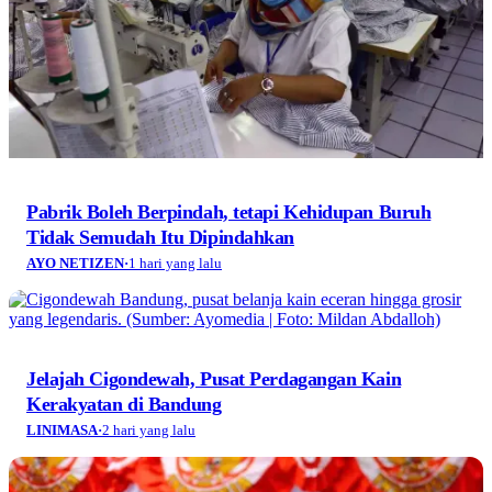
Pabrik Boleh Berpindah, tetapi Kehidupan Buruh
Tidak Semudah Itu Dipindahkan
AYO NETIZEN
·
1 hari yang lalu
Jelajah Cigondewah, Pusat Perdagangan Kain
Kerakyatan di Bandung
LINIMASA
·
2 hari yang lalu